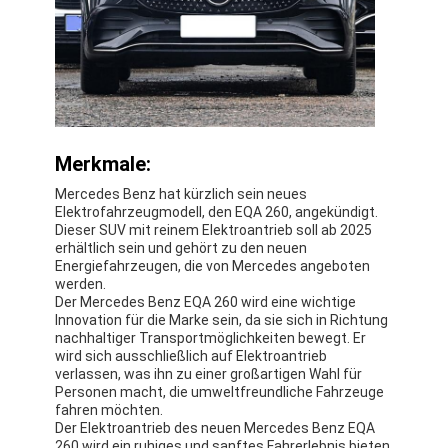
Über uns
Werksbesichtigung
Kontakt mit uns
Merkmale:
Mercedes Benz hat kürzlich sein neues
Mercedes Benz EV
Elektrofahrzeugmodell, den EQA 260, angekündigt.
Dieser SUV mit reinem Elektroantrieb soll ab 2025
Mercedes Benz Limousine
erhältlich sein und gehört zu den neuen
Energiefahrzeugen, die von Mercedes angeboten
Mercedes Benz SUV
werden.
Der Mercedes Benz EQA 260 wird eine wichtige
Innovation für die Marke sein, da sie sich in Richtung
Mercedes Benz Elektroauto
nachhaltiger Transportmöglichkeiten bewegt. Er
wird sich ausschließlich auf Elektroantrieb
verlassen, was ihn zu einer großartigen Wahl für
Personen macht, die umweltfreundliche Fahrzeuge
fahren möchten.
Der Elektroantrieb des neuen Mercedes Benz EQA
260 wird ein ruhiges und sanftes Fahrerlebnis bieten