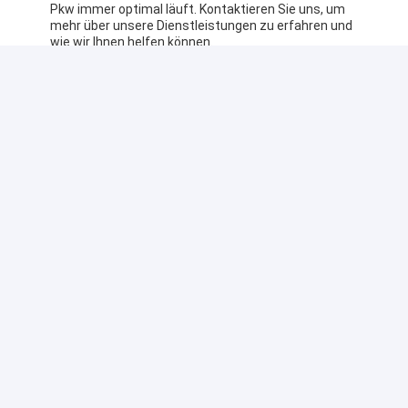
Pkw immer optimal läuft. Kontaktieren Sie uns, um
mehr über unsere Dienstleistungen zu erfahren und
wie wir Ihnen helfen können.
FAQ:
F: Wie lautet der Markenname der Elektro-Pkw?
A: Der Markenname der Elektro-Pkw ist Mercedes
Benz.
F: Wie lautet die Modellnummer der Elektro-Pkw?
A: Die Modellnummer der Elektro-Pkw ist EQA 260.
F: Wo werden die Elektro-Pkw hergestellt?
A: Die Elektro-Pkw werden in Shenzhen hergestellt.
F: Was ist die Mindestbestellmenge für die
Elektro-Pkw?
A: Die Mindestbestellmenge für die Elektro-Pkw
beträgt 1.
F: Wie hoch ist die Preisspanne der Elektro-Pkw?
A: Die Preisspanne der Elektro-Pkw liegt zwischen
23300 und 28320.
F: Was sind die Verpackungsdetails für die
Elektro-Pkw?
A: Die Verpackungsdetails für die Elektro-Pkw sind