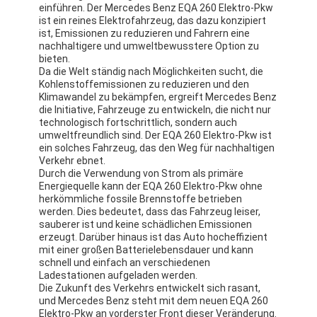
einführen. Der Mercedes Benz EQA 260 Elektro-Pkw
ist ein reines Elektrofahrzeug, das dazu konzipiert
ist, Emissionen zu reduzieren und Fahrern eine
nachhaltigere und umweltbewusstere Option zu
bieten.
Da die Welt ständig nach Möglichkeiten sucht, die
Kohlenstoffemissionen zu reduzieren und den
Klimawandel zu bekämpfen, ergreift Mercedes Benz
die Initiative, Fahrzeuge zu entwickeln, die nicht nur
technologisch fortschrittlich, sondern auch
umweltfreundlich sind. Der EQA 260 Elektro-Pkw ist
ein solches Fahrzeug, das den Weg für nachhaltigen
Verkehr ebnet.
Durch die Verwendung von Strom als primäre
Energiequelle kann der EQA 260 Elektro-Pkw ohne
herkömmliche fossile Brennstoffe betrieben
werden. Dies bedeutet, dass das Fahrzeug leiser,
sauberer ist und keine schädlichen Emissionen
erzeugt. Darüber hinaus ist das Auto hocheffizient
mit einer großen Batterielebensdauer und kann
schnell und einfach an verschiedenen
Ladestationen aufgeladen werden.
Die Zukunft des Verkehrs entwickelt sich rasant,
und Mercedes Benz steht mit dem neuen EQA 260
Elektro-Pkw an vorderster Front dieser Veränderung.