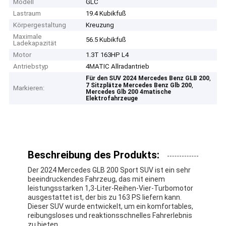
Modell
GLC
Lastraum
19.4 Kubikfuß
Körpergestaltung
Kreuzung
Maximale
56.5 Kubikfuß
Ladekapazität
Motor
1.3T 163HP L4
Antriebstyp
4MATIC Allradantrieb
,
Für den SUV 2024 Mercedes Benz GLB 200
,
7 Sitzplätze Mercedes Benz Glb 200
Markieren:
Mercedes Glb 200 4matische
Elektrofahrzeuge
Beschreibung des Produkts:
Der 2024 Mercedes GLB 200 Sport SUV ist ein sehr
beeindruckendes Fahrzeug, das mit einem
leistungsstarken 1,3-Liter-Reihen-Vier-Turbomotor
ausgestattet ist, der bis zu 163 PS liefern kann.
Dieser SUV wurde entwickelt, um ein komfortables,
reibungsloses und reaktionsschnelles Fahrerlebnis
zu bieten.