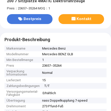
200 7 Sitzplätze 4MATIC Elektrofahrzeuge
Preis：23657--35264
MOQ：1
Bestpreis
Kontakt
Produkt-Beschreibung
Markenname
Mercedes Benz
Modellnummer
Mercedes BENZ GLB
Min Bestellmenge
1
Preis
23657--35264
Verpackung
Normal
Informationen
Lieferzeit
15
Zahlungsbedingungen
T/T
Versorgungsmaterial-
Erhältlich
Fähigkeit
Übertragung
nass Doppelkupplung 7-speed
Drehmoment
273 Pfund-Fuß