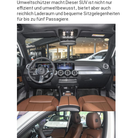
Umweltschützer macht.Dieser SUV ist nicht nur
Über uns
effizient und umweltbewusst., bietet aber auch
reichlich Laderaum und bequeme Sitzgelegenheiten
für bis zu fünf Passagiere.
Werksbesichtigung
Kontakt mit uns
Mercedes Benz EV
Mercedes Benz Limousine
Mercedes Benz SUV
Mercedes Benz Elektroauto