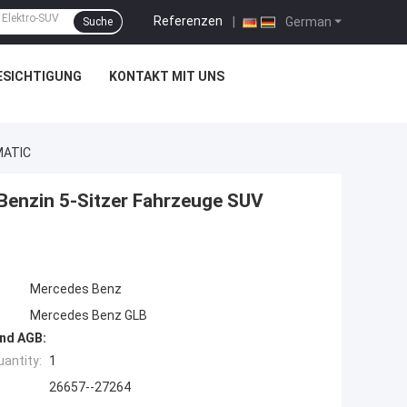
Referenzen
|
German
Suche
ESICHTIGUNG
KONTAKT MIT UNS
MATIC
enzin 5-Sitzer Fahrzeuge SUV
Mercedes Benz
Mercedes Benz GLB
nd AGB:
antity:
1
26657--27264