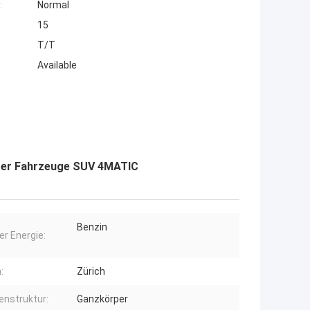
:
Normal
15
T/T
Available
zer Fahrzeuge SUV 4MATIC
Benzin
er Energie:
:
Zürich
enstruktur:
Ganzkörper