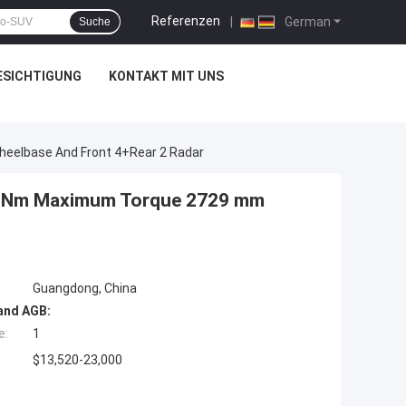
Referenzen
|
German
Suche
ESICHTIGUNG
KONTAKT MIT UNS
eelbase And Front 4+Rear 2 Radar
85 Nm Maximum Torque 2729 mm
Guangdong, China
and AGB:
e:
1
$13,520-23,000