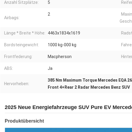
Anzahl Sitzplätze:
5
Reife
2
Maxi
Airbags:
Geschw
Länge * Breite * Höhe:
4463x1834x1619
Radst
Bordsteingewicht:
1000 kg-000 kg
Fahre
Frontfederung:
Macpherson
Hinte
ABS:
Ja
385 Nm Maximum Torque Mercedes EQA 2
Hervorheben:
Front 4+Rear 2 Radar Mercedes Benz SUV
2025 Neue Energiefahrzeuge SUV Pure EV Merced
Produktübersicht