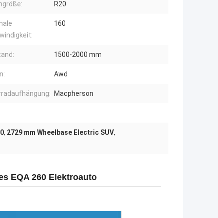
ngröße:
R20
male
160
indigkeit:
and:
1500-2000 mm
n:
Awd
rradaufhängung:
Macpherson
60
,
2729 mm Wheelbase Electric SUV
,
es EQA 260 Elektroauto