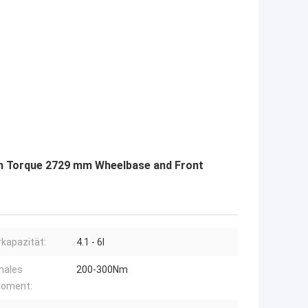
m Torque 2729 mm Wheelbase and Front
kapazität:
4.1 - 6l
males
200-300Nm
oment: