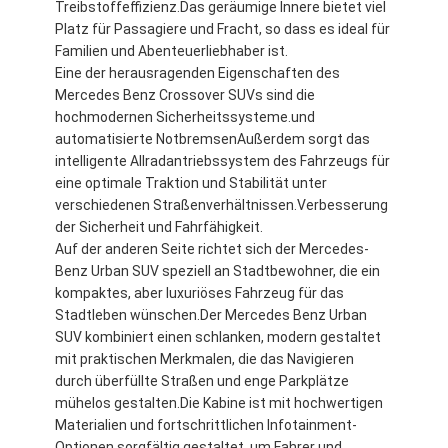
Treibstoffeffizienz.Das geräumige Innere bietet viel
Platz für Passagiere und Fracht, so dass es ideal für
Familien und Abenteuerliebhaber ist.
Eine der herausragenden Eigenschaften des
Mercedes Benz Crossover SUVs sind die
hochmodernen Sicherheitssysteme.und
automatisierte NotbremsenAußerdem sorgt das
intelligente Allradantriebssystem des Fahrzeugs für
eine optimale Traktion und Stabilität unter
verschiedenen Straßenverhältnissen.Verbesserung
der Sicherheit und Fahrfähigkeit.
Auf der anderen Seite richtet sich der Mercedes-
Benz Urban SUV speziell an Stadtbewohner, die ein
kompaktes, aber luxuriöses Fahrzeug für das
Stadtleben wünschen.Der Mercedes Benz Urban
Zu Hause
SUV kombiniert einen schlanken, modern gestaltet
mit praktischen Merkmalen, die das Navigieren
Produkte
durch überfüllte Straßen und enge Parkplätze
mühelos gestalten.Die Kabine ist mit hochwertigen
Videos
Materialien und fortschrittlichen Infotainment-
Optionen sorgfältig gestaltet, um Fahrer und