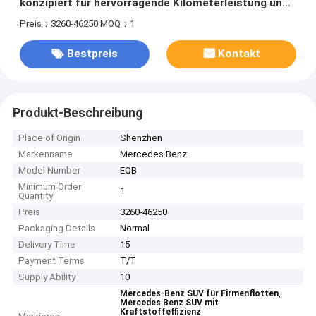
konzipiert für hervorragende Kilometerleistung und
reduzierte Emissionen, ideal für Firmenflotten
Preis：3260-46250
MOQ：1
Bestpreis
Kontakt
Produkt-Beschreibung
Place of Origin
Shenzhen
Markenname
Mercedes Benz
Model Number
EQB
Minimum Order
1
Quantity
Preis
3260-46250
Packaging Details
Normal
Delivery Time
15
Payment Terms
T/T
Supply Ability
10
,
Mercedes-Benz SUV für Firmenflotten
Mercedes Benz SUV mit
Kraftstoffeffizienz