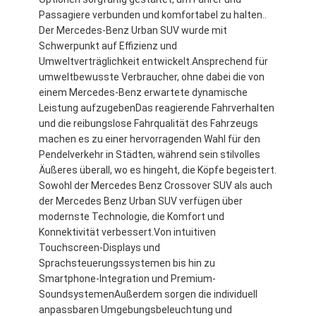
Über uns
Passagiere verbunden und komfortabel zu halten..
Der Mercedes-Benz Urban SUV wurde mit
Werksbesichtigung
Schwerpunkt auf Effizienz und
Umweltverträglichkeit entwickelt.Ansprechend für
Kontakt mit uns
umweltbewusste Verbraucher, ohne dabei die von
einem Mercedes-Benz erwartete dynamische
Leistung aufzugebenDas reagierende Fahrverhalten
und die reibungslose Fahrqualität des Fahrzeugs
Mercedes Benz EV
machen es zu einer hervorragenden Wahl für den
Pendelverkehr in Städten, während sein stilvolles
Mercedes Benz Limousine
Äußeres überall, wo es hingeht, die Köpfe begeistert.
Sowohl der Mercedes Benz Crossover SUV als auch
Mercedes Benz SUV
der Mercedes Benz Urban SUV verfügen über
modernste Technologie, die Komfort und
Mercedes Benz Elektroauto
Konnektivität verbessert.Von intuitiven
Touchscreen-Displays und
Sprachsteuerungssystemen bis hin zu
Smartphone-Integration und Premium-
SoundsystemenAußerdem sorgen die individuell
anpassbaren Umgebungsbeleuchtung und