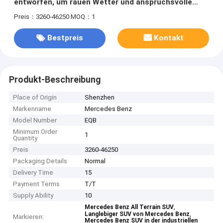
entworfen, um rauen Wetter und anspruchsvolle
industrielle Umgebungen zu widerstehen
Preis：3260-46250
MOQ：1
Bestpreis
Kontakt
Produkt-Beschreibung
Place of Origin
Shenzhen
Markenname
Mercedes Benz
Model Number
EQB
Minimum Order
1
Quantity
Preis
3260-46250
Packaging Details
Normal
Delivery Time
15
Payment Terms
T/T
Supply Ability
10
,
Mercedes Benz All Terrain SUV
,
Langlebiger SUV von Mercedes Benz
Markieren:
Mercedes Benz SUV in der industriellen