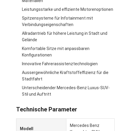
Materialien
Über uns
Leistungsstarke und effiziente Motorenoptionen
Spitzensysteme für Infotainment mit
Werksbesichtigung
Verbindungseigenschaften
Kontakt mit uns
Allradantrieb für höhere Leistung in Stadt und
Gelände
Komfortable Sitze mit anpassbaren
Konfigurationen
Mercedes Benz EV
Innovative Fahrerassistenztechnologien
Mercedes Benz Limousine
Aussergewöhnliche Kraftstoffeffizienz für die
Stadtfahrt
Mercedes Benz SUV
Unterscheidender Mercedes-Benz Luxus-SUV-
Stil und Auftritt
Mercedes Benz Elektroauto
Technische Parameter
Mercedes Benz
Modell