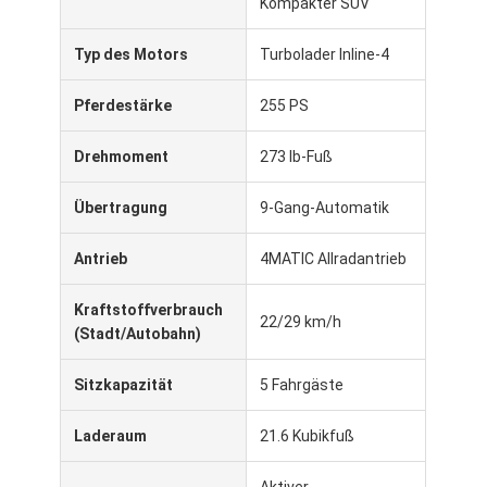
Kompakter SUV
Typ des Motors
Turbolader Inline-4
Pferdestärke
255 PS
Drehmoment
273 lb-Fuß
Übertragung
9-Gang-Automatik
Antrieb
4MATIC Allradantrieb
Kraftstoffverbrauch
22/29 km/h
(Stadt/Autobahn)
Sitzkapazität
5 Fahrgäste
Laderaum
21.6 Kubikfuß
Aktiver