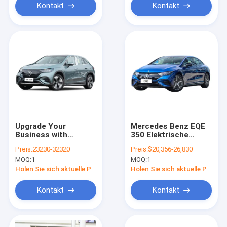
Kontakt
Kontakt
Upgrade Your
Mercedes Benz EQE
Business with
350 Elektrische
Mercedes Benz
Limousine 4 Türen 5
Preis:
23230-32320
Preis:
$20,356-26,830
Sedan The Perfect
Sitzplätze
MOQ:
1
MOQ:
1
Sedan
Holen Sie sich aktuelle Preis
Holen Sie sich aktuelle Preis
Kontakt
Kontakt