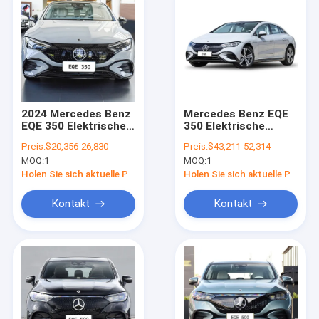
2024 Mercedes Benz
Mercedes Benz EQE
EQE 350 Elektrische
350 Elektrische
Limousine 180 km/h
Limousine 717km
Preis:
$20,356-26,830
Preis:
$43,211-52,314
Reichweite
MOQ:
1
MOQ:
1
Schnellladung
Holen Sie sich aktuelle Preis
Holen Sie sich aktuelle Preis
Kontakt
Kontakt
Zu Hause
Produkte
Videos