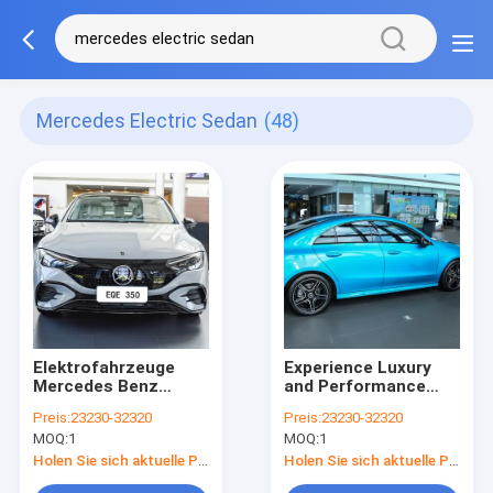
Mercedes Electric Sedan
(48)
Elektrofahrzeuge
Experience Luxury
Mercedes Benz
and Performance
Limousine EQE 350
with Mercedes Benz
Preis:
23230-32320
Preis:
23230-32320
4matic Elektroauto
Sedan The Ideal
MOQ:
1
MOQ:
1
Luxusfahrzeuge mit
Choice in Search of
neuer Energie
Vehicles
Holen Sie sich aktuelle Preis
Holen Sie sich aktuelle Preis