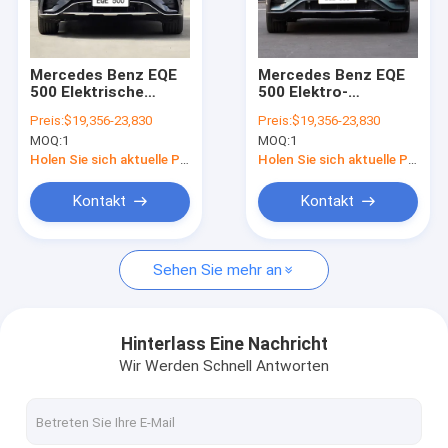
Über uns
Werksbesichtigung
Mercedes Benz EQE
Mercedes Benz EQE
500 Elektrische
500 Elektro-
Kontakt mit uns
Limousine 4MATIC
Limousine 100% EV
Preis:
$19,356-23,830
Preis:
$19,356-23,830
180 km/h
180 km/h
MOQ:
1
MOQ:
1
Holen Sie sich aktuelle Preis
Holen Sie sich aktuelle Preis
Mercedes Benz EV
Kontakt
Kontakt
Mercedes Benz Limousine
Sehen Sie mehr an
Mercedes Benz SUV
Mercedes Benz Elektroauto
Hinterlass Eine Nachricht
Wir Werden Schnell Antworten