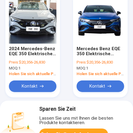
2024 Mercedes-Benz
Mercedes Benz EQE
EQE 350 Elektrische
350 Elektrische
Limousine
Limousine 100%
Preis:
$20,356-26,830
Preis:
$20,356-26,830
Linksgetrieben
Elektrizität 180 km/h
MOQ:
1
MOQ:
1
Holen Sie sich aktuelle Preis
Holen Sie sich aktuelle Preis
Kontakt
Kontakt
Sparen Sie Zeit
Lassen Sie uns mit Ihnen die besten
Produkte kontaktieren.