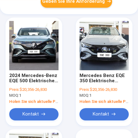
Geben Sie Ihre Anforderung
2024 Mercedes-Benz
Mercedes Benz EQE
EQE 500 Elektrische
350 Elektrische
Limousine mit
Limousine 100%
Preis:
$20,356-26,830
Preis:
$20,356-26,830
Linkslenkung Euro III
Elektrizität 180 km/h
MOQ:
1
MOQ:
1
Holen Sie sich aktuelle Preis
Holen Sie sich aktuelle Preis
Kontakt
Kontakt