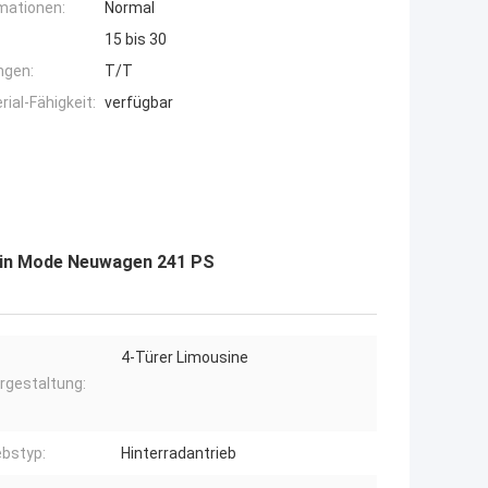
mationen:
Normal
15 bis 30
ngen:
T/T
ial-Fähigkeit:
verfügbar
zin Mode Neuwagen 241 PS
4-Türer Limousine
rgestaltung:
ebstyp:
Hinterradantrieb