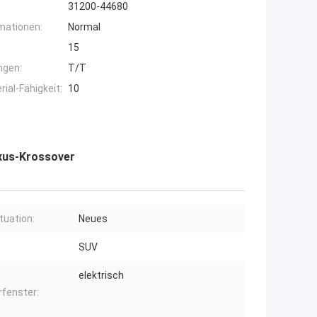
31200-44680
mationen:
Normal
15
ngen:
T/T
ial-Fähigkeit:
10
xus-Krossover
ituation:
Neues
SUV
elektrisch
rfenster: