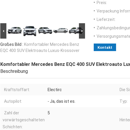
Preis:
Verpackung Infor
Lieferzeit:
Zahlungsbedingu
Versorgungsmater
Großes Bild :
Komfortabler Mercedes Benz
Kontakt
EQC 400 SUV Elektroauto Luxus-Krossover
Komfortabler Mercedes Benz EQC 400 SUV Elektroauto Lu
Beschreibung
Kraftstoffart:
Electirc
Die S
Autopilot:
- Ja, das ist es.
Typ:
Zahl der
5
vorwärtsgeschalteten
Hinte
Schichten: