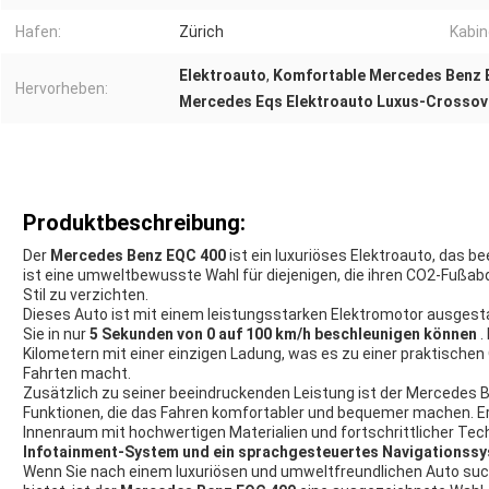
Hafen:
Zürich
Kabin
Elektroauto
,
Komfortable Mercedes Benz 
Hervorheben:
Mercedes Eqs Elektroauto Luxus-Crossov
Produktbeschreibung:
Der
Mercedes Benz EQC 400
ist ein luxuriöses Elektroauto, das b
ist eine umweltbewusste Wahl für diejenigen, die ihren CO2-Fußab
Stil zu verzichten.
Dieses Auto ist mit einem leistungsstarken Elektromotor ausgest
Sie in nur
5 Sekunden von 0 auf 100 km/h beschleunigen können
.
Kilometern mit einer einzigen Ladung, was es zu einer praktischen
Fahrten macht.
Zusätzlich zu seiner beeindruckenden Leistung ist der Mercedes B
Funktionen, die das Fahren komfortabler und bequemer machen. Er 
Innenraum mit hochwertigen Materialien und fortschrittlicher Tech
Infotainment-System und ein sprachgesteuertes Navigationss
Wenn Sie nach einem luxuriösen und umweltfreundlichen Auto suc