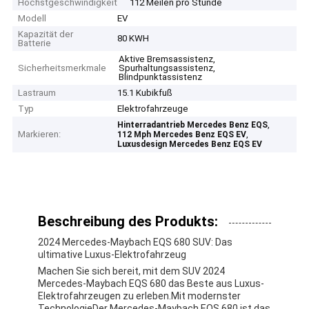
Höchstgeschwindigkeit
112 Meilen pro Stunde
Modell
EV
Kapazität der
80 KWH
Batterie
Aktive Bremsassistenz,
Sicherheitsmerkmale
Spurhaltungsassistenz,
Blindpunktassistenz
Lastraum
15.1 Kubikfuß
Typ
Elektrofahrzeuge
,
Hinterradantrieb Mercedes Benz EQS
Markieren:
,
112 Mph Mercedes Benz EQS EV
Luxusdesign Mercedes Benz EQS EV
Beschreibung des Produkts:
2024 Mercedes-Maybach EQS 680 SUV: Das
ultimative Luxus-Elektrofahrzeug
Machen Sie sich bereit, mit dem SUV 2024
Mercedes-Maybach EQS 680 das Beste aus Luxus-
Elektrofahrzeugen zu erleben.Mit modernster
TechnologieDer Mercedes-Maybach EQS 680 ist das