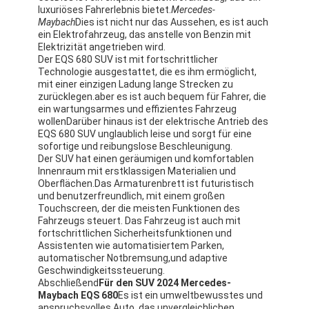
luxuriöses Fahrerlebnis bietet.
Mercedes-
Maybach
Dies ist nicht nur das Aussehen, es ist auch
ein Elektrofahrzeug, das anstelle von Benzin mit
Elektrizität angetrieben wird.
Der EQS 680 SUV ist mit fortschrittlicher
Technologie ausgestattet, die es ihm ermöglicht,
mit einer einzigen Ladung lange Strecken zu
zurücklegen.aber es ist auch bequem für Fahrer, die
ein wartungsarmes und effizientes Fahrzeug
wollenDarüber hinaus ist der elektrische Antrieb des
EQS 680 SUV unglaublich leise und sorgt für eine
sofortige und reibungslose Beschleunigung.
Der SUV hat einen geräumigen und komfortablen
Innenraum mit erstklassigen Materialien und
Oberflächen.Das Armaturenbrett ist futuristisch
und benutzerfreundlich, mit einem großen
Touchscreen, der die meisten Funktionen des
Fahrzeugs steuert. Das Fahrzeug ist auch mit
fortschrittlichen Sicherheitsfunktionen und
Assistenten wie automatisiertem Parken,
automatischer Notbremsung,und adaptive
Geschwindigkeitssteuerung.
Abschließend
Für den SUV 2024 Mercedes-
Maybach EQS 680
Es ist ein umweltbewusstes und
anspruchsvolles Auto, das unvergleichlichen