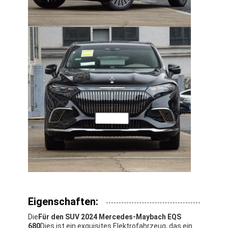
Über uns
Werksbesichtigung
Kontakt mit uns
Mercedes Benz EV
Mercedes Benz Limousine
Mercedes Benz SUV
Mercedes Benz Elektroauto
Eigenschaften:
Die
Für den SUV 2024 Mercedes-Maybach EQS
680
Dies ist ein exquisites Elektrofahrzeug, das ein