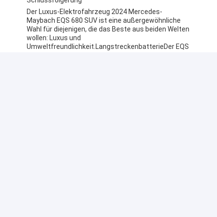
Schlussfolgerung
Der Luxus-Elektrofahrzeug 2024 Mercedes-
Maybach EQS 680 SUV ist eine außergewöhnliche
Wahl für diejenigen, die das Beste aus beiden Welten
wollen: Luxus und
Umweltfreundlichkeit.LangstreckenbatterieDer EQS
680 setzt neue Maßstäbe auf dem Markt für
Elektrofahrzeuge.
Unterstützung und
Dienstleistungen:
Der technische Support und die Dienstleistungen für
die Mercedes-Benz EV-Produkte sollen den Kunden
ein reibungsloses Fahrerlebnis bieten.Unser
Expertenteam steht Ihnen zur Verfügung, um alle
technischen Fragen zu beantworten und Ihnen bei
eventuellen Problemen zu helfen..
Wir bieten eine Reihe von Dienstleistungen an, um
sicherzustellen, dass Ihr Mercedes Benz EV stets
optimal funktioniert.und Batterie-
ZustandskontrollenUnser Team kann Ihnen auch
beim Aufladen helfen und Ihnen Empfehlungen zu