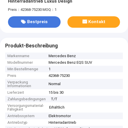
Hinterradantrieb Luxus Design
Preis：42368-75230
MOQ：1
Bestpreis
Kontakt
Produkt-Beschreibung
Markenname
Mercedes Benz
Modellnummer
Mercedes Benz EQS SUV
Min Bestellmenge
1
Preis
42368-75230
Verpackung
Normal
Informationen
Lieferzeit
15 bis 30
Zahlungsbedingungen
T/T
Versorgungsmaterial-
Erhältlich
Fähigkeit
Antriebssystem
Elektromotor
Antriebstyp
Hinterradantrieb