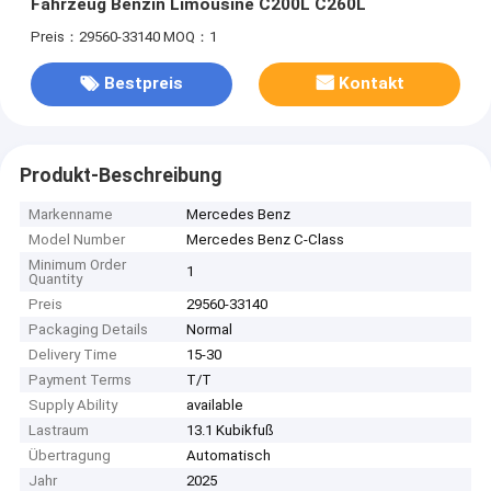
Fahrzeug Benzin Limousine C200L C260L
Preis：29560-33140
MOQ：1
Bestpreis
Kontakt
Produkt-Beschreibung
Markenname
Mercedes Benz
Model Number
Mercedes Benz C-Class
Minimum Order
1
Quantity
Preis
29560-33140
Packaging Details
Normal
Delivery Time
15-30
Payment Terms
T/T
Supply Ability
​available
Lastraum
13.1 Kubikfuß
Übertragung
Automatisch
Jahr
2025