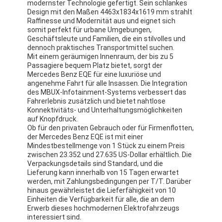
modernster Technologie gefertigt. Sein schlankes
Design mit den Maßen 4463x1834x1619 mm strahlt
Raffinesse und Modernität aus und eignet sich
somit perfekt für urbane Umgebungen,
Geschäftsleute und Familien, die ein stilvolles und
dennoch praktisches Transportmittel suchen.
Mit einem geräumigen Innenraum, der bis zu 5
Passagiere bequem Platz bietet, sorgt der
Mercedes Benz EQE für eine luxuriöse und
angenehme Fahrt für alle Insassen. Die Integration
des MBUX-Infotainment-Systems verbessert das
Fahrerlebnis zusätzlich und bietet nahtlose
Konnektivitäts- und Unterhaltungsmöglichkeiten
auf Knopfdruck.
Ob für den privaten Gebrauch oder für Firmenflotten,
der Mercedes Benz EQE ist mit einer
Mindestbestellmenge von 1 Stück zu einem Preis
zwischen 23.352 und 27.635 US-Dollar erhältlich. Die
Verpackungsdetails sind Standard, und die
Lieferung kann innerhalb von 15 Tagen erwartet
werden, mit Zahlungsbedingungen per T/T. Darüber
hinaus gewährleistet die Lieferfähigkeit von 10
Einheiten die Verfügbarkeit für alle, die an dem
Erwerb dieses hochmodernen Elektrofahrzeugs
interessiert sind.