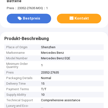
Batterie
Preis：23352-27635
MOQ：1
Bestpreis
Kontakt
Produkt-Beschreibung
Place of Origin
Shenzhen
Markenname
Mercedes Benz
Model Number
Mercedes Benz EQE
Minimum Order
1
Quantity
Preis
23352-27635
Packaging Details
Normal
Delivery Time
15
Payment Terms
T/T
Supply Ability
10
Technical Support
Comprehensive assistance
Luxury and Eco-