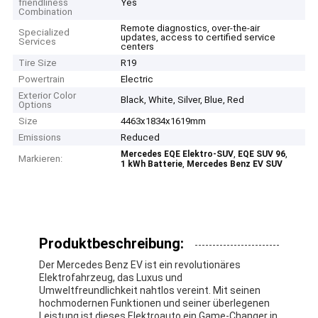
friendliness
Yes
Combination
Remote diagnostics, over-the-air
Specialized
updates, access to certified service
Services
centers
Tire Size
R19
Powertrain
Electric
Exterior Color
Black, White, Silver, Blue, Red
Options
Size
4463x1834x1619mm
Emissions
Reduced
,
,
Mercedes EQE Elektro-SUV
EQE SUV 96
Markieren:
,
1 kWh Batterie
Mercedes Benz EV SUV
Produktbeschreibung:
Der Mercedes Benz EV ist ein revolutionäres
Elektrofahrzeug, das Luxus und
Umweltfreundlichkeit nahtlos vereint. Mit seinen
hochmodernen Funktionen und seiner überlegenen
Leistung ist dieses Elektroauto ein Game-Changer in