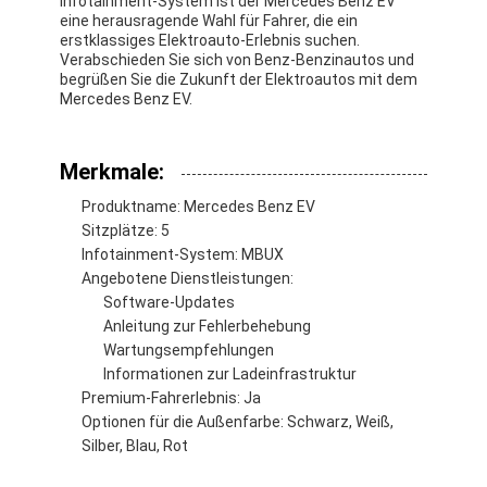
Infotainment-System ist der Mercedes Benz EV
Über uns
eine herausragende Wahl für Fahrer, die ein
erstklassiges Elektroauto-Erlebnis suchen.
Verabschieden Sie sich von Benz-Benzinautos und
Werksbesichtigung
begrüßen Sie die Zukunft der Elektroautos mit dem
Mercedes Benz EV.
Kontakt mit uns
Merkmale:
Produktname: Mercedes Benz EV
Mercedes Benz EV
Sitzplätze: 5
Infotainment-System: MBUX
Mercedes Benz Limousine
Angebotene Dienstleistungen:
Software-Updates
Mercedes Benz SUV
Anleitung zur Fehlerbehebung
Wartungsempfehlungen
Mercedes Benz Elektroauto
Informationen zur Ladeinfrastruktur
Premium-Fahrerlebnis: Ja
Optionen für die Außenfarbe: Schwarz, Weiß,
Silber, Blau, Rot