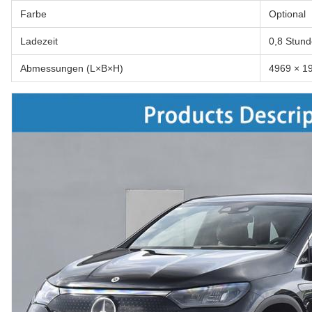
Farbe
Optional
Ladezeit
0,8 Stun
Abmessungen (L×B×H)
4969 × 1