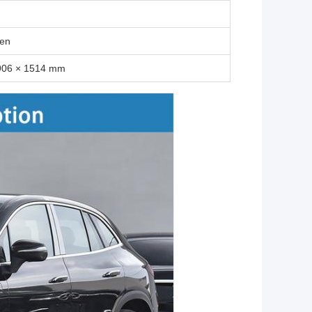
den
906 × 1514 mm