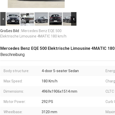
Großes Bild :
Mercedes Benz EQE 500
Elektrische Limousine 4MATIC 180 km/h
Mercedes Benz EQE 500 Elektrische Limousine 4MATIC 180
Beschreibung
Body structure:
4-door 5-seater Sedan
Energ
Max Speed:
180 Km/h
Charg
Dimensions:
4969x1906x1514 mm
CLTC 
Motor Power:
292 PS
Curb 
Wheelbase:
3120 mm
Maxi