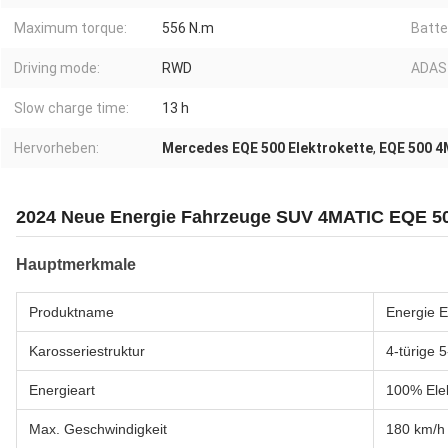
Maximum torque:
556 N.m
Batte
Driving mode:
RWD
ADAS
Slow charge time:
13 h
Hervorheben:
Mercedes EQE 500 Elektrokette
,
EQE 500 4
2024 Neue Energie Fahrzeuge SUV 4MATIC EQE 50
Hauptmerkmale
Produktname
Energie E
Karosseriestruktur
4-türige 
Energieart
100% Ele
Max. Geschwindigkeit
180 km/h