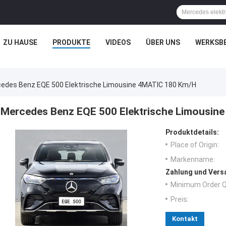
ZU HAUSE
PRODUKTE
VIDEOS
ÜBER UNS
WERKSB
edes Benz EQE 500 Elektrische Limousine 4MATIC 180 Km/h
Mercedes Benz EQE 500 Elektrische Limousin
Produktdetails:
Place of Origin:
Markenname:
Zahlung und Vers
Minimum Order Q
Preis:
Kontakt