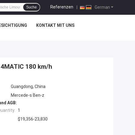
Referenzen
|
German
Suche
ESICHTIGUNG
KONTAKT MIT UNS
e 4MATIC 180 km/h
Guangdong, China
Mercede-s Ben-z
and AGB:
uantity:
1
$19,356-23,830