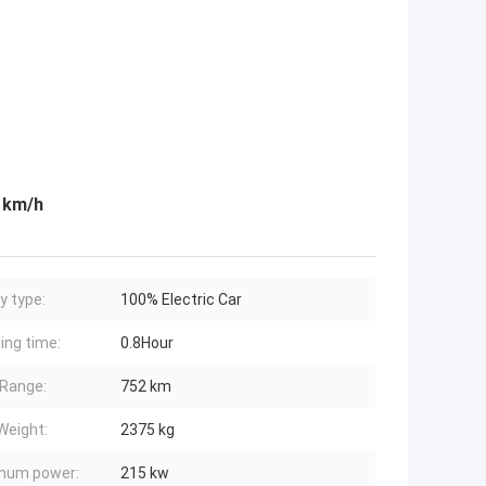
 km/h
y type:
100% Electric Car
ing time:
0.8Hour
Range:
752 km
Weight:
2375 kg
mum power:
215 kw