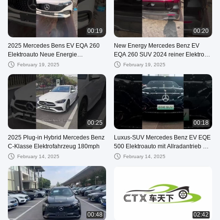
00:19
00:20
2025 Mercedes Bens EV EQA 260
New Energy Mercedes Benz EV
Elektroauto Neue Energie
EQA 260 SUV 2024 reiner Elektro-
Fahrzeuge SUV Pure 5 Sitzplätze
SUV
February 19, 2025
February 19, 2025
00:25
00:18
2025 Plug-in Hybrid Mercedes Benz
Luxus-SUV Mercedes Benz EV EQE
C-Klasse Elektrofahrzeug 180mph
500 Elektroauto mit Allradantrieb mit
Doppelmotoren
February 14, 2025
February 14, 2025
00:48
02:42