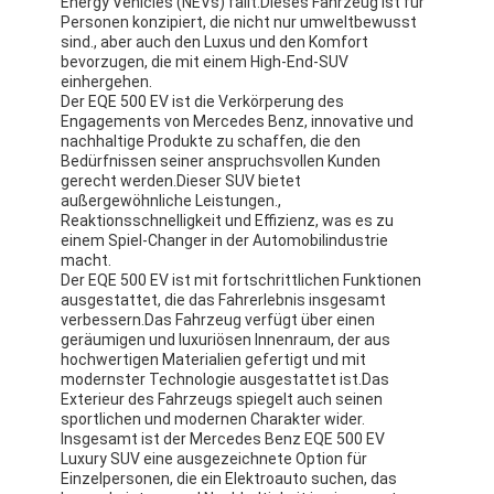
Energy Vehicles (NEVs) fällt.Dieses Fahrzeug ist für
Über uns
Personen konzipiert, die nicht nur umweltbewusst
sind., aber auch den Luxus und den Komfort
bevorzugen, die mit einem High-End-SUV
Werksbesichtigung
einhergehen.
Der EQE 500 EV ist die Verkörperung des
Kontakt mit uns
Engagements von Mercedes Benz, innovative und
nachhaltige Produkte zu schaffen, die den
Bedürfnissen seiner anspruchsvollen Kunden
gerecht werden.Dieser SUV bietet
außergewöhnliche Leistungen.,
Mercedes Benz EV
Reaktionsschnelligkeit und Effizienz, was es zu
einem Spiel-Changer in der Automobilindustrie
macht.
Mercedes Benz Limousine
Der EQE 500 EV ist mit fortschrittlichen Funktionen
ausgestattet, die das Fahrerlebnis insgesamt
Mercedes Benz SUV
verbessern.Das Fahrzeug verfügt über einen
geräumigen und luxuriösen Innenraum, der aus
hochwertigen Materialien gefertigt und mit
Mercedes Benz Elektroauto
modernster Technologie ausgestattet ist.Das
Exterieur des Fahrzeugs spiegelt auch seinen
sportlichen und modernen Charakter wider.
Insgesamt ist der Mercedes Benz EQE 500 EV
Luxury SUV eine ausgezeichnete Option für
Einzelpersonen, die ein Elektroauto suchen, das