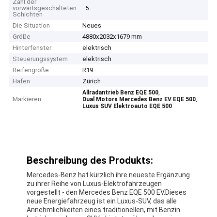
Zahl der
vorwärtsgeschalteten
5
Schichten
Die Situation
Neues
Größe
4880x2032x1679 mm
Hinterfenster
elektrisch
Steuerungssystem
elektrisch
Reifengröße
R19
Hafen
Zürich
,
Allradantrieb Benz EQE 500
Markieren:
,
Dual Motors Mercedes Benz EV EQE 500
Luxus SUV Elektroauto EQE 500
Beschreibung des Produkts:
Mercedes-Benz hat kürzlich ihre neueste Ergänzung
zu ihrer Reihe von Luxus-Elektrofahrzeugen
vorgestellt - den Mercedes Benz EQE 500 EV.Dieses
neue Energiefahrzeug ist ein Luxus-SUV, das alle
Annehmlichkeiten eines traditionellen, mit Benzin